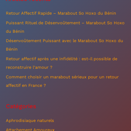
h
e
Retour Affectif Rapide – Marabout So Hoxo du Bénin
r
Puissant Rituel de Désenvoûtement – Marabout So Hoxo
c
du Bénin
h
Désenvoûtement Puissant avec le Marabout So Hoxo du
e
Bénin
r
Retour affectif après une infidélité : est-il possible de
reconstruire l’amour ?
:
Comment choisir un marabout sérieux pour un retour
affectif en France ?
Catégories
Aphrodisiaque naturels
Attachement Amoureux