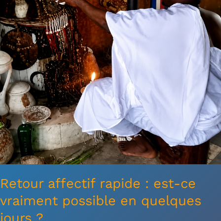
vraiment
possible
en
quelques
jours
?
Retour affectif rapide : est-ce
vraiment possible en quelques
jours ?