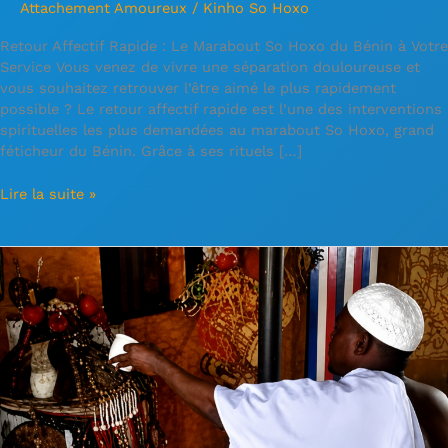
Attachement Amoureux
/
Kinho So Hoxo
Retour Affectif Rapide : Le Marabout So Hoxo du Bénin à Votre
Service Vous venez de vivre une séparation douloureuse et
vous souhaitez retrouver l’être aimé le plus rapidement
possible ? Le retour affectif rapide est l’une des interventions
spirituelles les plus demandées au marabout So Hoxo, grand
féticheur du Bénin. Grâce à ses rituels […]
Lire la suite »
Puissant
Rituel
de
Désenvoûtement
–
Marabout
So
Hoxo
du
Bénin