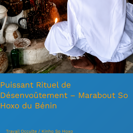
Puissant Rituel de
Désenvoûtement – Marabout So
Hoxo du Bénin
Travail Occulte
/
Kinho So Hoxo