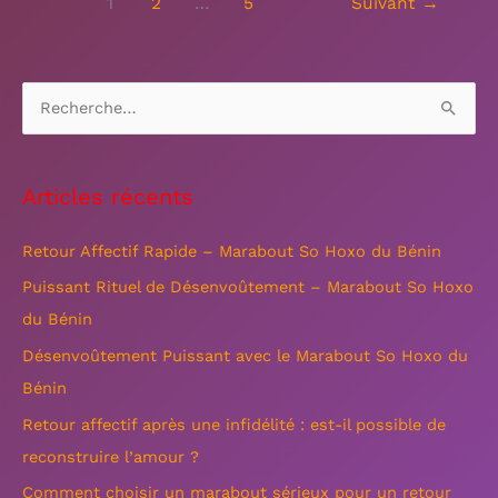
1
2
…
5
Suivant
→
R
e
c
Articles récents
h
e
Retour Affectif Rapide – Marabout So Hoxo du Bénin
r
Puissant Rituel de Désenvoûtement – Marabout So Hoxo
c
du Bénin
h
Désenvoûtement Puissant avec le Marabout So Hoxo du
e
Bénin
r
Retour affectif après une infidélité : est-il possible de
reconstruire l’amour ?
:
Comment choisir un marabout sérieux pour un retour