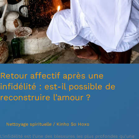
?
Retour affectif après une
infidélité : est-il possible de
reconstruire l’amour ?
Nettoyage spirituelle
/
Kinho So Hoxo
L’infidélité est l’une des blessures les plus profondes qu’une