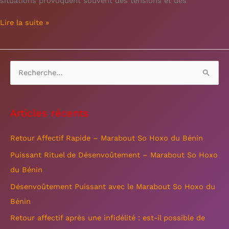
situations provoquent souvent des tensions et des
Lire la suite »
R
e
c
Articles récents
h
e
Retour Affectif Rapide – Marabout So Hoxo du Bénin
r
Puissant Rituel de Désenvoûtement – Marabout So Hoxo
c
du Bénin
h
Désenvoûtement Puissant avec le Marabout So Hoxo du
e
Bénin
r
Retour affectif après une infidélité : est-il possible de