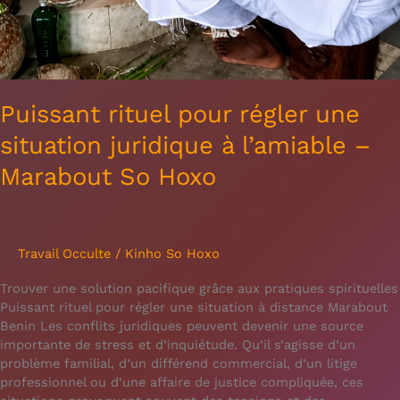
Puissant rituel pour régler une
situation juridique à l’amiable –
Marabout So Hoxo
Travail Occulte
/
Kinho So Hoxo
Trouver une solution pacifique grâce aux pratiques spirituelles
Puissant rituel pour régler une situation à distance Marabout
Benin Les conflits juridiques peuvent devenir une source
importante de stress et d’inquiétude. Qu’il s’agisse d’un
problème familial, d’un différend commercial, d’un litige
professionnel ou d’une affaire de justice compliquée, ces