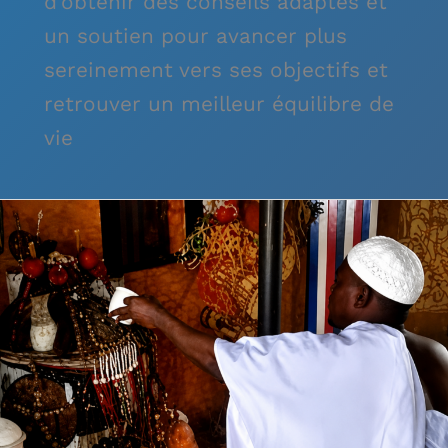
d’obtenir des conseils adaptés et
un soutien pour avancer plus
sereinement vers ses objectifs et
retrouver un meilleur équilibre de
vie
Puissant
Rituel
de
Désenvoûtement
–
Marabout
So
Hoxo
du
Bénin