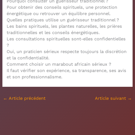
Pourquoi consulter un guérisseur traditionnel ?
Pour obtenir des conseils spirituels, une protection
énergétique ou retrouver un équilibre personnel.
Quelles pratiques utilise un guérisseur traditionnel ?
Les bains spirituels, les plantes naturelles, les prières
traditionnelles et les conseils énergétiques.
Les consultations spirituelles sont-elles confidentielles
?
Oui, un praticien sérieux respecte toujours la discrétion
et la confidentialité.
Comment choisir un marabout africain sérieux ?
Il faut vérifier son expérience, sa transparence, ses avis
et son professionnalisme.
←
Article précédent
Article suivant
→