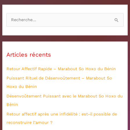
R
e
c
h
Articles récents
e
r
Retour Affectif Rapide – Marabout So Hoxo du Bénin
c
Puissant Rituel de Désenvoûtement – Marabout So
h
Hoxo du Bénin
e
Désenvoûtement Puissant avec le Marabout So Hoxo du
r
Bénin
:
Retour affectif après une infidélité : est-il possible de
reconstruire l’amour ?