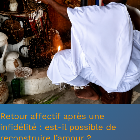
est-
il
possible
de
reconstruire
l’amour
?
Retour affectif après une
infidélité : est-il possible de
reconstruire l’amour ?