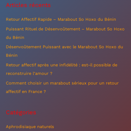
Articles récents
h
e
Retour Affectif Rapide – Marabout So Hoxo du Bénin
r
Puissant Rituel de Désenvoûtement – Marabout So Hoxo
c
du Bénin
h
Désenvoûtement Puissant avec le Marabout So Hoxo du
e
Bénin
r
Retour affectif après une infidélité : est-il possible de
reconstruire l’amour ?
:
Comment choisir un marabout sérieux pour un retour
affectif en France ?
Catégories
Aphrodisiaque naturels