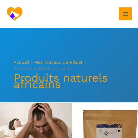
Aller
au
contenu
Accueil
Mes Travaux de Rituel
Produits naturels africains
Produits naturels
africains
Kigelia
Africana
:
Bienfaits,
Utilisations
et