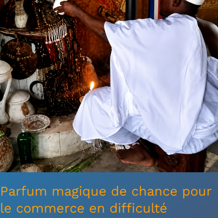
le
commerce
en
difficulté
Parfum magique de chance pour
le commerce en difficulté