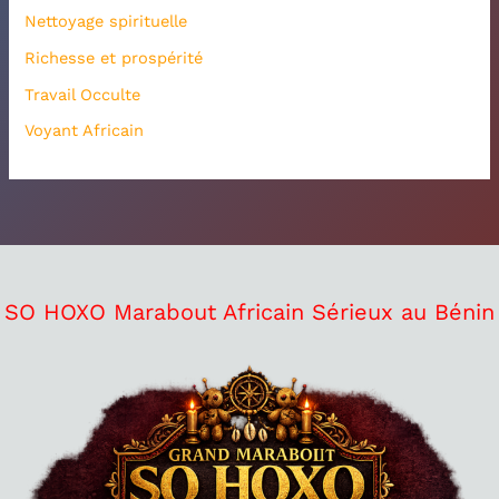
Nettoyage spirituelle
Richesse et prospérité
Travail Occulte
Voyant Africain
SO HOXO Marabout Africain Sérieux au Bénin