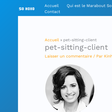
Aller
Accueil
Qui est le Marabout S
au
Contact
contenu
Accueil
pet-sitting-client
pet-sitting-client
Laisser un commentaire
/ Par
Kin