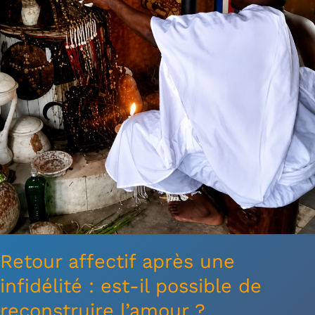
est-
il
possible
de
reconstruire
l’amour
?
Retour affectif après une
infidélité : est-il possible de
reconstruire l’amour ?