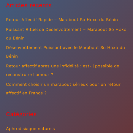
Articles récents
h
e
Retour Affectif Rapide – Marabout So Hoxo du Bénin
r
Puissant Rituel de Désenvoûtement – Marabout So Hoxo
c
du Bénin
h
Désenvoûtement Puissant avec le Marabout So Hoxo du
e
Bénin
r
Retour affectif après une infidélité : est-il possible de
reconstruire l’amour ?
:
Comment choisir un marabout sérieux pour un retour
affectif en France ?
Catégories
Aphrodisiaque naturels