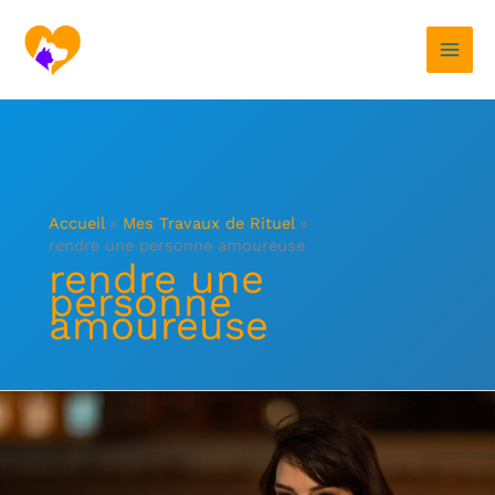
Aller
au
contenu
Accueil
Mes Travaux de Rituel
rendre une personne amoureuse
rendre une
personne
amoureuse
Faire
revenir
rapidement
son
ex