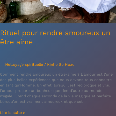
Rituel pour rendre amoureux un
être aimé
Nettoyage spirituelle
/
Kinho So Hoxo
Comment rendre amoureux un être-aimé ? L’amour est l’une
des plus belles expériences que nous devons tous connaitre
en tant qu’Homme. En effet, lorsqu’il est réciproque et vrai,
l’amour procure un bonheur que rien d’autre au monde
n’égale. Il rend chaque seconde de la vie magique et parfaite.
Lorsqu’on est vraiment amoureux et que cet
Lire la suite »