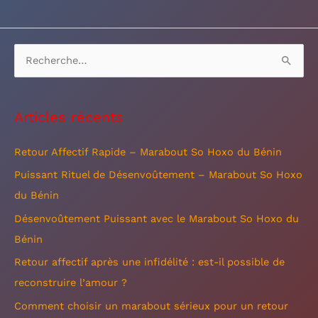
R
e
c
Articles récents
h
e
Retour Affectif Rapide – Marabout So Hoxo du Bénin
r
Puissant Rituel de Désenvoûtement – Marabout So Hoxo
c
du Bénin
h
Désenvoûtement Puissant avec le Marabout So Hoxo du
e
Bénin
r
Retour affectif après une infidélité : est-il possible de
reconstruire l’amour ?
:
Comment choisir un marabout sérieux pour un retour