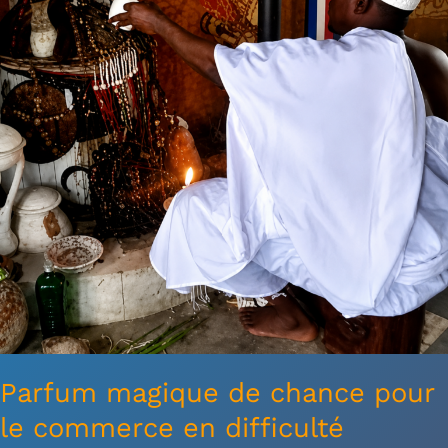
le
commerce
en
difficulté
Parfum magique de chance pour
le commerce en difficulté