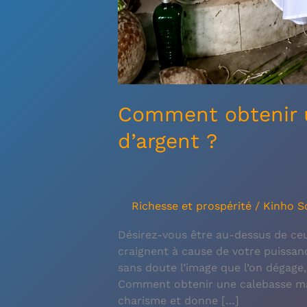
Comment obtenir 
d’argent ?
Richesse et prospérité
/
Kinho S
Désirez-vous être au-dessus de ceu
craignent à cause de votre puissanc
sans doute l’image que l’on dégage,
Comment obtenir une calebasse mag
charisme et donne […]