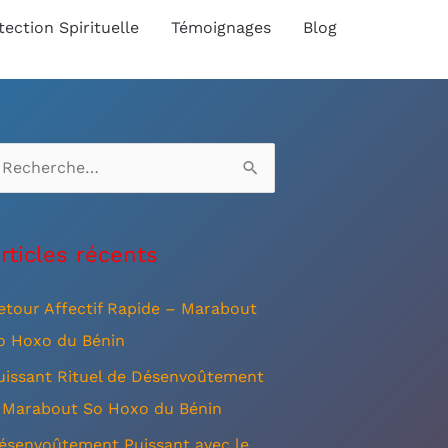
tection Spirituelle
Témoignages
Blog
rticles récents
etour Affectif Rapide – Marabout
o Hoxo du Bénin
uissant Rituel de Désenvoûtement
 Marabout So Hoxo du Bénin
ésenvoûtement Puissant avec le