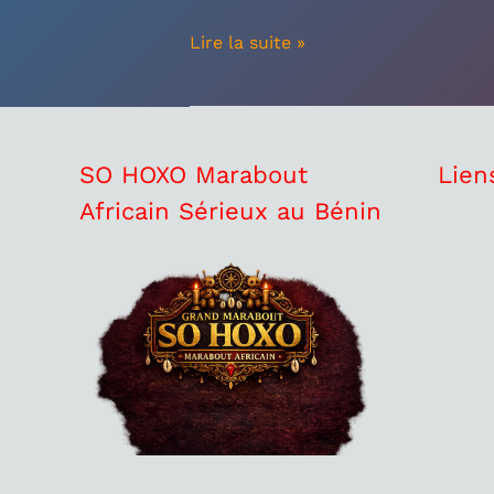
Lire la suite »
SO HOXO Marabout
Lien
Africain Sérieux au Bénin