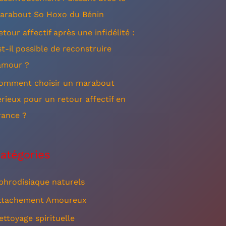
arabout So Hoxo du Bénin
etour affectif après une infidélité :
st-il possible de reconstruire
’amour ?
omment choisir un marabout
érieux pour un retour affectif en
rance ?
atégories
phrodisiaque naturels
ttachement Amoureux
ettoyage spirituelle