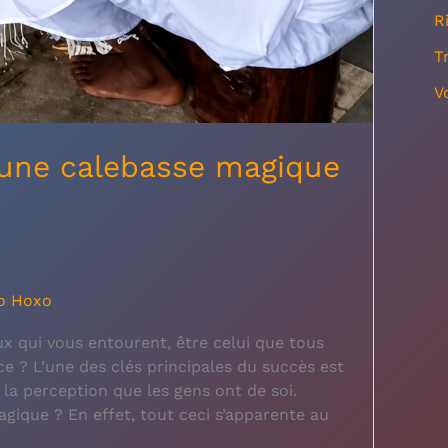
R
T
V
une calebasse magique
o Hoxo
x qui vous entourent, être celui que tous
e ? L’une des clés principales du succès est
 la perception que les gens ont de soi.
ique ? En effet, tout ceci s’apparente au