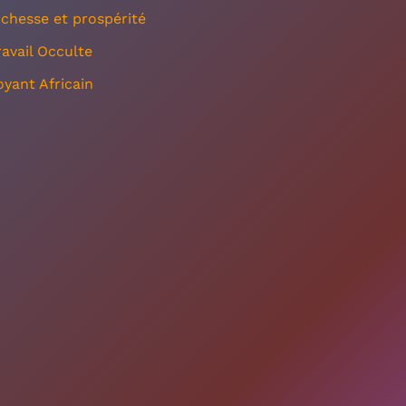
ichesse et prospérité
ravail Occulte
oyant Africain