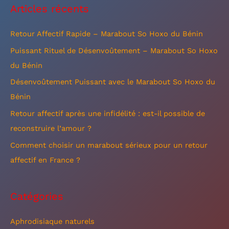
Articles récents
h
e
Retour Affectif Rapide – Marabout So Hoxo du Bénin
r
Puissant Rituel de Désenvoûtement – Marabout So Hoxo
c
du Bénin
h
Désenvoûtement Puissant avec le Marabout So Hoxo du
e
Bénin
r
Retour affectif après une infidélité : est-il possible de
reconstruire l’amour ?
:
Comment choisir un marabout sérieux pour un retour
affectif en France ?
Catégories
Aphrodisiaque naturels