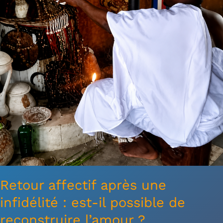
est-
il
possible
de
reconstruire
l’amour
?
Retour affectif après une
infidélité : est-il possible de
reconstruire l’amour ?