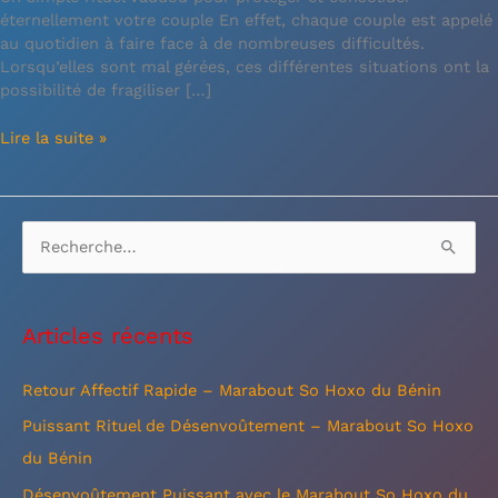
éternellement votre couple En effet, chaque couple est appelé
au quotidien à faire face à de nombreuses difficultés.
Lorsqu’elles sont mal gérées, ces différentes situations ont la
possibilité de fragiliser […]
Lire la suite »
R
e
c
Articles récents
h
e
Retour Affectif Rapide – Marabout So Hoxo du Bénin
r
Puissant Rituel de Désenvoûtement – Marabout So Hoxo
c
du Bénin
h
Désenvoûtement Puissant avec le Marabout So Hoxo du