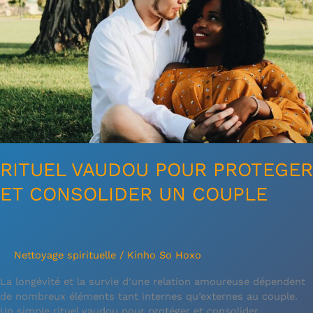
CONSOLIDER
UN
COUPLE
RITUEL VAUDOU POUR PROTEGER
ET CONSOLIDER UN COUPLE
Nettoyage spirituelle
/
Kinho So Hoxo
La longévité et la survie d’une relation amoureuse dépendent
de nombreux éléments tant internes qu’externes au couple.
Un simple rituel vaudou pour protéger et consolider