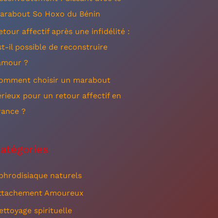
arabout So Hoxo du Bénin
etour affectif après une infidélité :
st-il possible de reconstruire
’amour ?
omment choisir un marabout
érieux pour un retour affectif en
rance ?
atégories
phrodisiaque naturels
ttachement Amoureux
ettoyage spirituelle