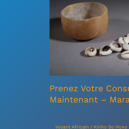
Maintenant
–
Marabout
Benin
So
Hoxo
Prenez Votre Consu
Maintenant – Mar
Voyant Africain
/
Kinho So Hoxo