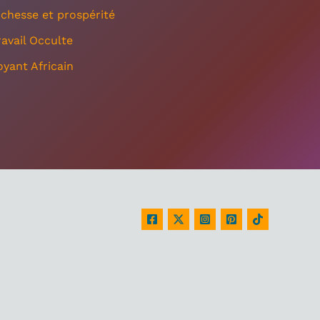
ichesse et prospérité
ravail Occulte
oyant Africain