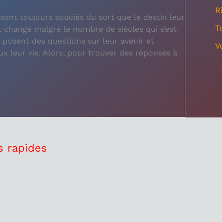
R
sont toujours souciés du sort que le destin leur
T
nt changé malgré le nombre de siècles qui s’est
posent des questions sur leur avenir et
V
x leur vie. Alors, pour trouver des réponses à
s rapides