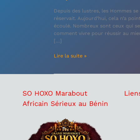
Depuis des lustres, les Hommes se 
réservait. Aujourd’hui, cela n’a poi
écoulé. Nombreux sont ceux qui se 
comment vivre pour réussir au mieu
[…]
Lire la suite »
SO HOXO Marabout
Lien
Africain Sérieux au Bénin