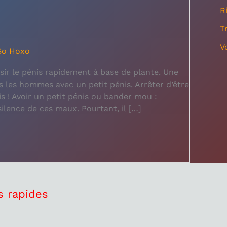
R
T
V
So Hoxo
ir le pénis rapidement à base de plante. Une
s les hommes avec un petit pénis. Arrêter d’être
is ! Avoir un petit pénis ou bander mou :
lence de ces maux. Pourtant, il […]
s rapides