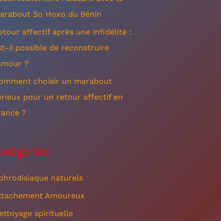
arabout So Hoxo du Bénin
etour affectif après une infidélité :
st-il possible de reconstruire
’amour ?
omment choisir un marabout
érieux pour un retour affectif en
rance ?
atégories
phrodisiaque naturels
ttachement Amoureux
ettoyage spirituelle