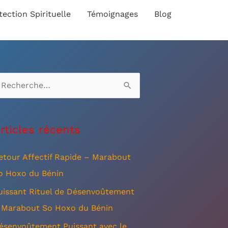
tection Spirituelle
Témoignages
Blog
rticles récents
etour Affectif Rapide – Marabout
o Hoxo du Bénin
uissant Rituel de Désenvoûtement
 Marabout So Hoxo du Bénin
ésenvoûtement Puissant avec le