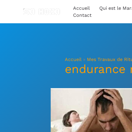
Aller
Accueil
Qui est le Ma
au
Contact
contenu
Accueil
Mes Travaux de Rit
endurance 
PRODUIT
POUR
AUGMENTER
ET
GROSSIR
LE