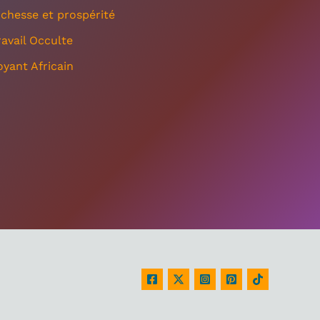
ichesse et prospérité
ravail Occulte
oyant Africain