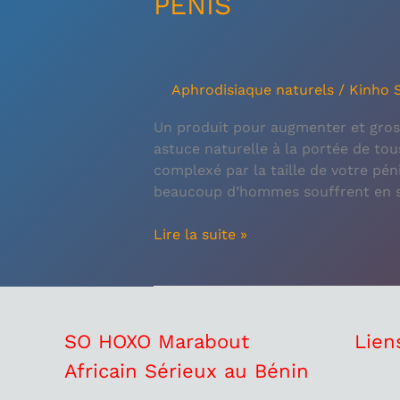
PENIS
Aphrodisiaque naturels
/
Kinho 
Un produit pour augmenter et gross
astuce naturelle à la portée de tou
complexé par la taille de votre pén
beaucoup d’hommes souffrent en si
Lire la suite »
SO HOXO Marabout
Lien
Africain Sérieux au Bénin