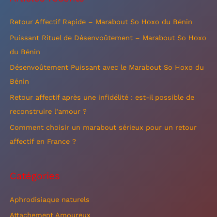
h
e
Retour Affectif Rapide – Marabout So Hoxo du Bénin
r
Puissant Rituel de Désenvoûtement – Marabout So Hoxo
c
du Bénin
h
Désenvoûtement Puissant avec le Marabout So Hoxo du
e
Bénin
r
Retour affectif après une infidélité : est-il possible de
reconstruire l’amour ?
:
Comment choisir un marabout sérieux pour un retour
affectif en France ?
Catégories
Aphrodisiaque naturels
Attachement Amoureux