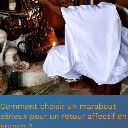
un
retour
affectif
en
France
?
Comment choisir un marabout
sérieux pour un retour affectif en
France ?