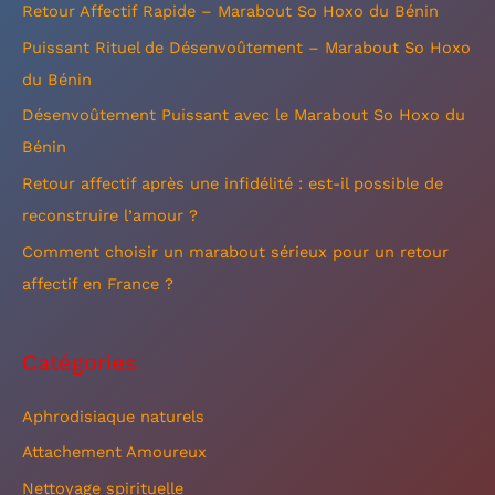
e
Retour Affectif Rapide – Marabout So Hoxo du Bénin
r
Puissant Rituel de Désenvoûtement – Marabout So Hoxo
c
du Bénin
h
Désenvoûtement Puissant avec le Marabout So Hoxo du
e
Bénin
r
Retour affectif après une infidélité : est-il possible de
reconstruire l’amour ?
:
Comment choisir un marabout sérieux pour un retour
affectif en France ?
Catégories
Aphrodisiaque naturels
Attachement Amoureux
Nettoyage spirituelle