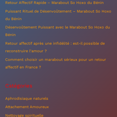
e
Retour Affectif Rapide – Marabout So Hoxo du Bénin
r
Puissant Rituel de Désenvoûtement – Marabout So Hoxo
c
du Bénin
h
Désenvoûtement Puissant avec le Marabout So Hoxo du
e
Bénin
r
Retour affectif après une infidélité : est-il possible de
reconstruire l’amour ?
:
Comment choisir un marabout sérieux pour un retour
affectif en France ?
Catégories
Aphrodisiaque naturels
Attachement Amoureux
Nettoyage spirituelle