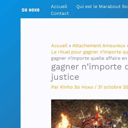
Aller
Accueil
Qui est le Marabout S
au
Contact
contenu
Accueil
Attachement Amoureux
Le rituel pour gagner n’importe que
gagner n’importe quelle affaire en 
gagner n’importe q
justice
Par
Kinho So Hoxo
/
31 octobre 2