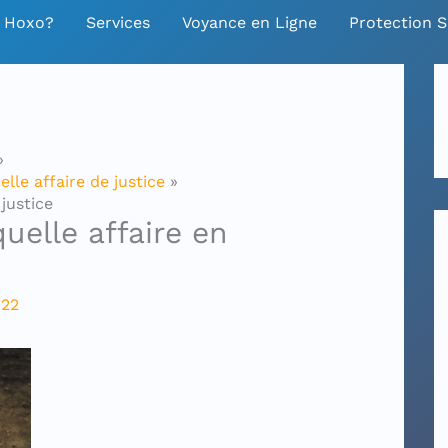
o Hoxo?
Services
Voyance en Ligne
Protection S
lle affaire de justice
justice
uelle affaire en
022