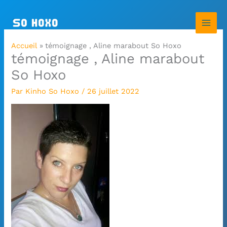
Aller
au
contenu
Accueil
témoignage , Aline marabout So Hoxo
témoignage , Aline marabout
So Hoxo
Par
Kinho So Hoxo
/
26 juillet 2022