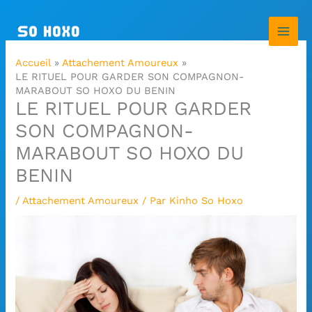
Aller
au
contenu
Accueil
Attachement Amoureux
LE RITUEL POUR GARDER SON COMPAGNON-
MARABOUT SO HOXO DU BENIN
LE RITUEL POUR GARDER
SON COMPAGNON-
MARABOUT SO HOXO DU
BENIN
/
Attachement Amoureux
/ Par
Kinho So Hoxo