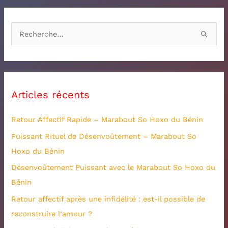
R
e
c
h
Articles récents
e
r
Retour Affectif Rapide – Marabout So Hoxo du Bénin
c
Puissant Rituel de Désenvoûtement – Marabout So
h
Hoxo du Bénin
e
Désenvoûtement Puissant avec le Marabout So Hoxo du
r
Bénin
:
Retour affectif après une infidélité : est-il possible de
reconstruire l’amour ?